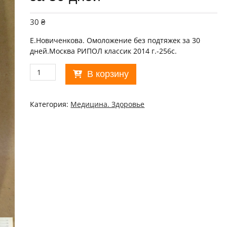
30
₴
Е.Новиченкова. Омоложение без подтяжек за 30
дней.Москва РИПОЛ классик 2014 г.-256с.
Количество
В корзину
товара
Е.
Новиченкова.
Категория:
Медицина. Здоровье
Омоложение
без
подтяжек
за
30
дней