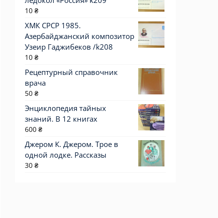
ледокол «Россия» k209
10
₴
ХМК СРСР 1985.
Азербайджанский композитор
Узеир Гаджибеков /k208
10
₴
Рецептурный справочник
врача
50
₴
Энциклопедия тайных
знаний. В 12 книгах
600
₴
Джером К. Джером. Трое в
одной лодке. Рассказы
30
₴