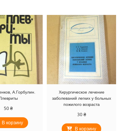
нков, А.Горбулин.
Хирургическое лечение
Плевриты
заболеваний легких у больных
пожилого возраста
50
₴
30
₴
В корзину
В корзину