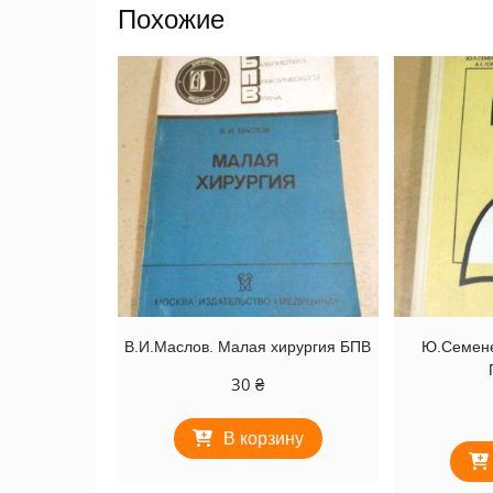
Похожие
В.И.Маслов. Малая хирургия БПВ
Ю.Семене
30
₴
В корзину