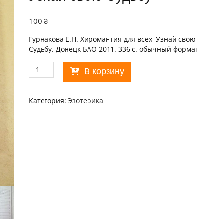
100
₴
Гурнакова Е.Н. Хиромантия для всех. Узнай свою
Судьбу. Донецк БАО 2011. 336 с. обычный формат
Количество
В корзину
товара
Е.Н.
Гурнакова.
Категория:
Эзотерика
Хиромантия
для
всех.
Узнай
свою
Судьбу