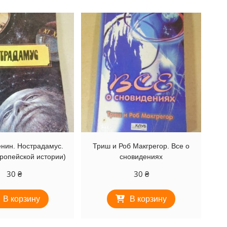
нин. Нострадамус.
Триш и Роб Макгрегор. Все о
ропейской истории)
сновидениях
30
₴
30
₴
В корзину
В корзину