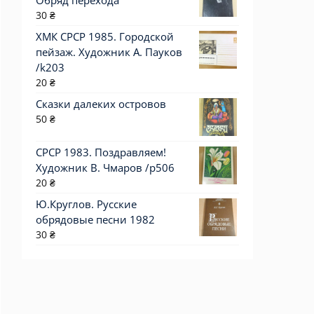
Обряд перехода
30
₴
ХМК СРСР 1985. Городской
пейзаж. Художник А. Пауков
/k203
20
₴
Сказки далеких островов
50
₴
СРСР 1983. Поздравляем!
Художник В. Чмаров /р506
20
₴
Ю.Круглов. Русские
обрядовые песни 1982
30
₴