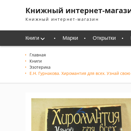
Перейти
Книжный интернет-магаз
к
содержимому
Книжный интернет-магазин
Книги
Марки
Открытки
Главная
Книги
Эзотерика
Е.Н. Гурнакова. Хиромантия для всех. Узнай свою