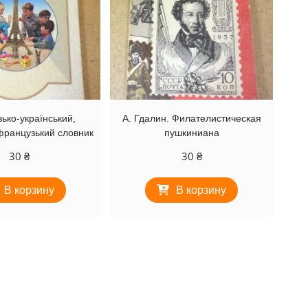
ько-український,
А. Гдалин. Филателистическая
французький словник
пушкиниана
30
₴
30
₴
В корзину
В корзину