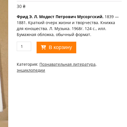
30
₴
Фрид Э. Л. Модест Петрович Мусоргский.
1839 —
1881. Краткий очерк жизни и творчества. Книжка
для юношества. Л. Музыка. 1968г. 124 с., илл.
Бумажная обложка, обычный формат.
Количество
В корзину
товара
Э.
Л.
Категория:
Познавательная литература,
Фрид.
энциклопедии
Модест
Петрович
Мусоргский