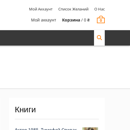
Мой Аккаунт
Список Желаний
О Нас
Мой аккаунт
Корзина
/
0
₴
0
Книги
Актор 1985. Тимофей Спивак