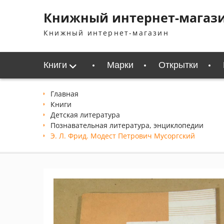
Перейти
Книжный интернет-магаз
к
содержимому
Книжный интернет-магазин
Книги
Марки
Открытки
Главная
Книги
Детская литература
Познавательная литература, энциклопедии
Э. Л. Фрид. Модест Петрович Мусоргский