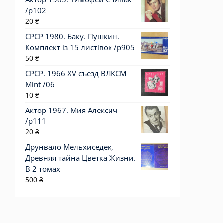
/p102
20
₴
СРСР 1980. Баку. Пушкин.
Комплект із 15 листівок /р905
50
₴
СРСР. 1966 XV съезд ВЛКСМ
Mint /06
10
₴
Актор 1967. Мия Алексич
/p111
20
₴
Друнвало Мельхиседек,
Древняя тайна Цветка Жизни.
В 2 томах
500
₴