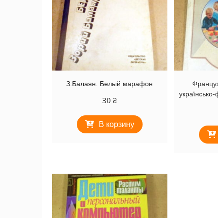
З.Балаян. Белый марафон
Француз
українсько-
30
₴
В корзину