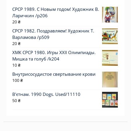
СРСР 1989. С Новым годом! Художник В.
Ларичкин /р206
20
₴
СРСР 1982. Поздравляем! Художник Т.
Варламова /р509
20
₴
ХМК СРСР 1980. Игры XXII Олимпиады.
Мишка та голуб /k204
10
₴
Внутрисосудистое свертывание крови
100
₴
В'єтнам. 1990 Dogs. Used/11110
50
₴