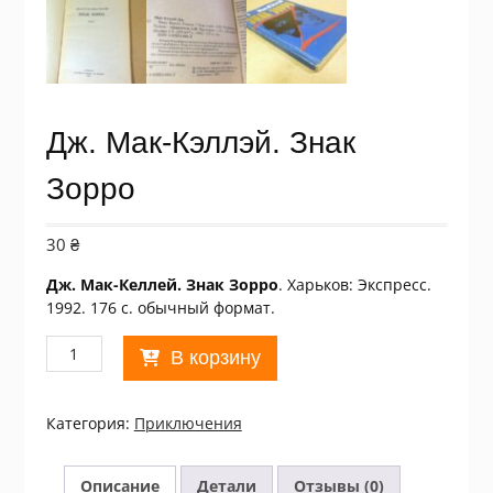
Дж. Мак-Кэллэй. Знак
Зорро
30
₴
Дж. Мак-Келлей. Знак Зорро
. Харьков: Экспресс.
1992. 176 с. обычный формат.
Количество
В корзину
товара
Дж.
Мак-
Категория:
Приключения
Кэллэй.
Знак
Зорро
Описание
Детали
Отзывы (0)