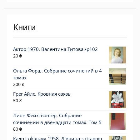
Книги
Актор 1970. Валентина Титова /p102
20
₴
Ольга Форш. Собрание сочинений в 4
томах
200
₴
Грег Айлс. Кровная связь
50
₴
Лион Фейхтвангер, Собрание
сочинений в двенадцати томах. Том 5
80
₴
Кадр із фільму 1958. Дівчина з гітарою