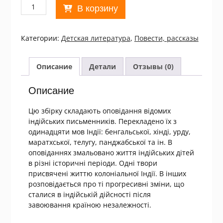
Количество
В корзину
товара
Дорога
крізь
Категории:
Детская литература
,
Повести, рассказы
джунглі.
Оповідання
індійських
Описание
Детали
Отзывы (0)
письменників
Описание
Цю збірку складають оповідання відомих
індійських письменників. Перекладено їх з
одинадцяти мов Індії: бенгальської, хінді, урду,
маратхської, телугу, панджабської та ін. В
оповіданнях змальовано життя індійських дітей
в різні історичні періоди. Одні твори
присвячені життю колоніальної Індії. В інших
розповідається про ті прогресивні зміни, що
сталися в індійській дійсності після
завоювання країною незалежності.