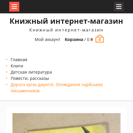
Перейти
Книжный интернет-магазин
к
содержимому
Книжный интернет-магазин
Мой аккаунт
Корзина
/
0
₴
0
Главная
Книги
Детская литература
Повести, рассказы
Дорога крізь джунглі. Оповідання індійських
письменників