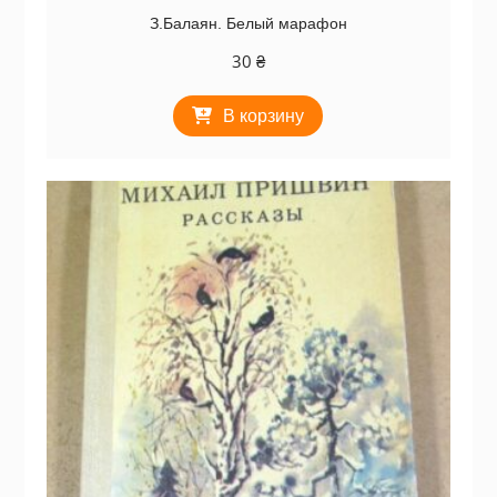
З.Балаян. Белый марафон
30
₴
В корзину