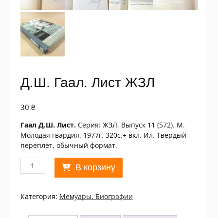
Д.Ш. Гаал. Лист ЖЗЛ
30
₴
Гаал Д.Ш. Лист.
Серия: ЖЗЛ. Выпуск 11 (572). М.
Молодая гвардия. 1977г. 320с.+ вкл. Ил. Твердый
переплет, обычный формат.
Количество
В корзину
товара
Д.Ш.
Гаал.
Категория:
Мемуары. Биографии
Лист
ЖЗЛ