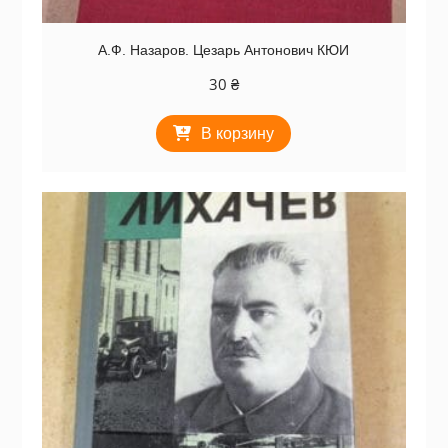
А.Ф. Назаров. Цезарь Антонович КЮИ
30
₴
В корзину