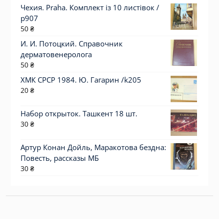
Чехия. Praha. Комплект із 10 листівок /
р907
50
₴
И. И. Потоцкий. Справочник
дерматовенеролога
50
₴
ХМК СРСР 1984. Ю. Гагарин /k205
20
₴
Набор открыток. Ташкент 18 шт.
30
₴
Артур Конан Дойль, Маракотова бездна:
Повесть, рассказы МБ
30
₴