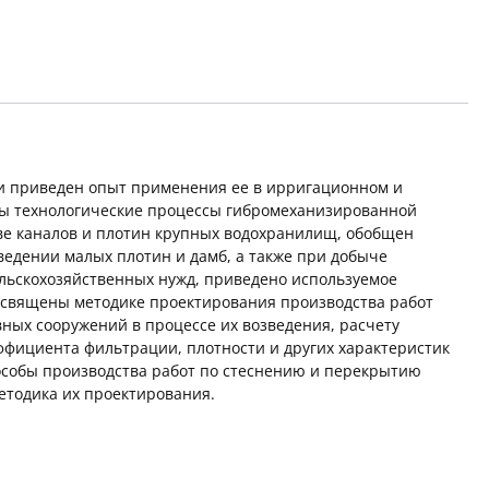
и приведен опыт применения ее в ирригационном и
ны технологические процессы гибромеханизированной
тве каналов и плотин крупных водохранилищ, обобщен
едении малых плотин и дамб, а также при добыче
льскохозяйственных нужд, приведено используемое
священы методике проектирования производства работ
ных сооружений в процессе их возведения, расчету
ффициента фильтрации, плотности и других характеристик
особы производства работ по стеснению и перекрытию
етодика их проектирования.