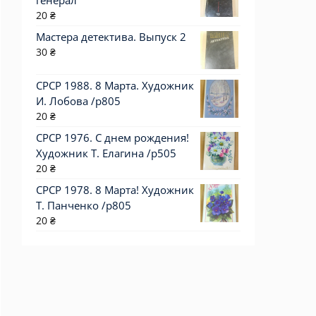
генерал
20
₴
Мастера детектива. Выпуск 2
30
₴
СРСР 1988. 8 Марта. Художник
И. Лобова /р805
20
₴
СРСР 1976. С днем рождения!
Художник Т. Елагина /р505
20
₴
СРСР 1978. 8 Марта! Художник
Т. Панченко /р805
20
₴