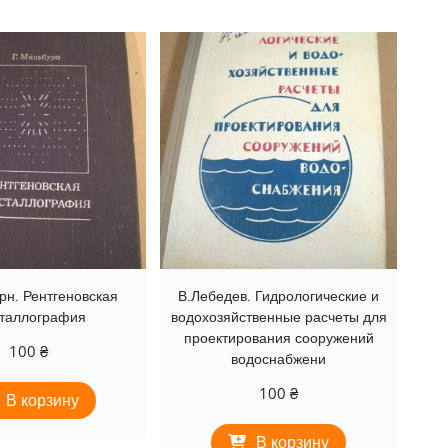
рн. Рентгеновская
В.Лебедев. Гидрологические и
сталлография
водохозяйственные расчеты для
проектирования сооружений
100
₴
водоснабжени
100
₴
В корзину
В корзину