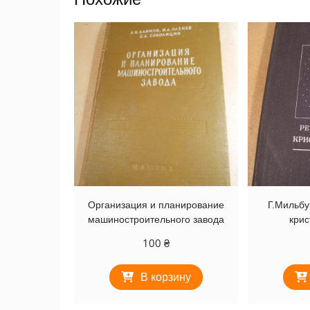
Организация и планирование
Г.Мильбу
машиностроительного завода
кри
100
₴
В корзину