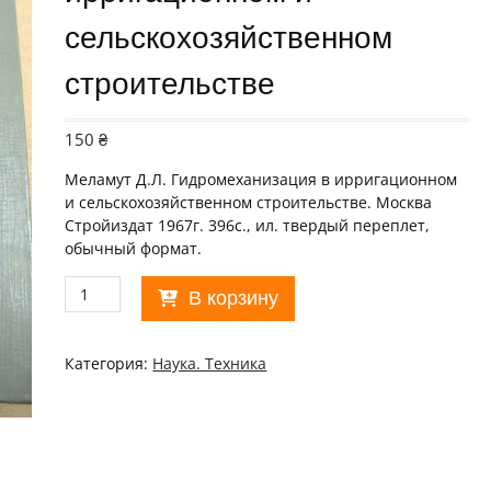
сельскохозяйственном
строительстве
150
₴
Меламут Д.Л. Гидромеханизация в ирригационном
и сельскохозяйственном строительстве. Москва
Стройиздат 1967г. 396с., ил. твердый переплет,
обычный формат.
Количество
В корзину
товара
Д.Меламут.
Гидромеханизация
Категория:
Наука. Техника
в
ирригационном
и
сельскохозяйственном
строительстве