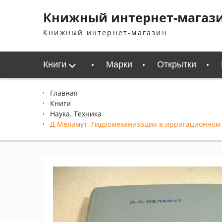
Перейти
Книжный интернет-магаз
к
содержимому
Книжный интернет-магазин
Книги
Марки
Открытки
Главная
Книги
Наука. Техника
Д.Меламут. Гидромеханизация в ирригационном 