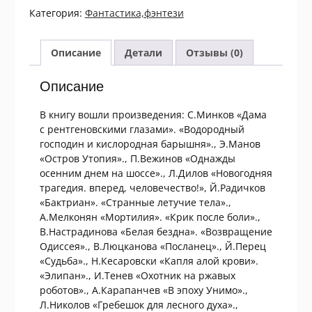
бездна.
Категория:
Фантастика,фэнтези
Сборник
болгарской
фантастики
Описание
Детали
Отзывы (0)
Описание
В книгу вошли произведения: С.Минков «Дама
с рентгеновскими глазами». «Водородный
господин и кислородная барышня»., Э.Манов
«Остров Утопия»., П.Вежинов «Однажды
осенним днем на шоссе»., Л.Дилов «Новогодняя
трагедия. вперед, человечество!», Й.Радичков
«Бактриан». «Странные летучие тела».,
А.Мелконян «Мортилия». «Крик после боли».,
В.Настрадинова «Белая бездна». «Возвращение
Одиссея»., В.Люцканова «Посланец»., Й.Перец
«Судьба»., Н.Кесаровски «Капля алой крови».
«Элипан»., И.Тенев «Охотник на ржавых
роботов»., А.Карапанчев «В эпоху Унимо».,
Л.Николов «Гребешок для лесного духа».,