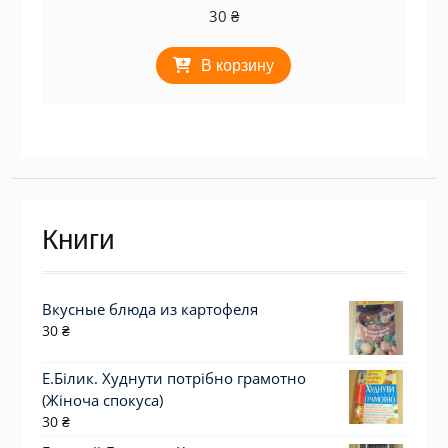
30
₴
В корзину
Книги
Вкусные блюда из картофеля
30
₴
Е.Білик. Худнути потрібно грамотно
(Жіноча спокуса)
30
₴