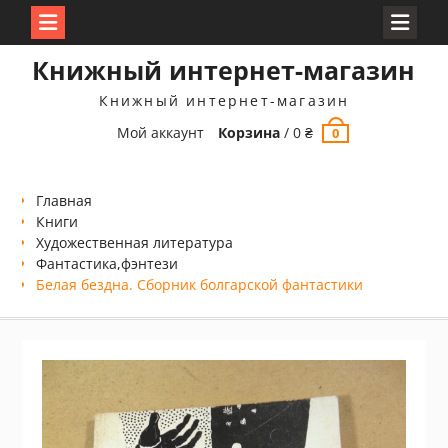
Перейти
Книжный интернет-магазин
к
содержимому
Книжный интернет-магазин
Мой аккаунт
Корзина
/
0
₴
0
Главная
Книги
Xудожественная литература
Фантастика,фэнтези
Белая бездна. Сборник болгарской фантастики