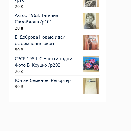
/p101
20
₴
Актор 1963. Татьяна
Самойлова /p101
20
₴
Е. Доброва Новые идеи
оформления окон
30
₴
СРСР 1984. С Новым годом!
Фото Б. Круцко /р202
20
₴
Юліан Семенов. Репортер
30
₴