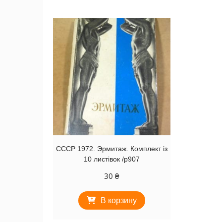
СССР 1972. Эрмитаж. Комплект із
10 листівок /р907
30
₴
В корзину