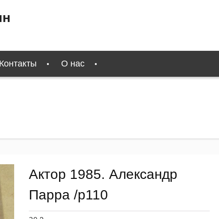
ин
Контакты
О нас
Актор 1985. Александр
Парра /p110