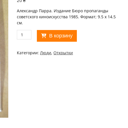
20
₴
Александр Парра. Издание Бюро пропаганды
советского киноискусства 1985. Формат; 9.5 х 14.5
см.
Количество
В корзину
товара
Актор
1985.
Категории:
Люди
,
Открытки
Александр
Парра
/p110