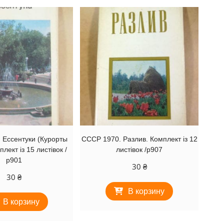
 Ессентуки (Курорты
СССР 1970. Разлив. Комплект із 12
лект із 15 листівок /
листівок /р907
р901
30
₴
30
₴
В корзину
В корзину