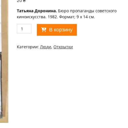
20
₴
Татьяна Доронина.
Бюро пропаганды советского
киноискусства. 1982. Формат; 9 х 14 см.
Количество
В корзину
товара
Актор
1982.
Категории:
Люди
,
Открытки
Лариса
Малеванная
/p111