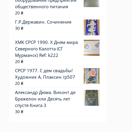
оборудование предприятий
общественного питания
20
₴
Г.Р.Державин. Сочинения
30
₴
ХМК СРСР 1990. X Дням мира
Северного Калотта (СГ
Мурманск) Ref: k222
20
₴
СРСР 1977. С дем свадьбы!
Художник А. Плаксин /р507
20
₴
Александр Дюма. Виконт де
Бражелон или Десять лет
спустя Книга 3
30
₴