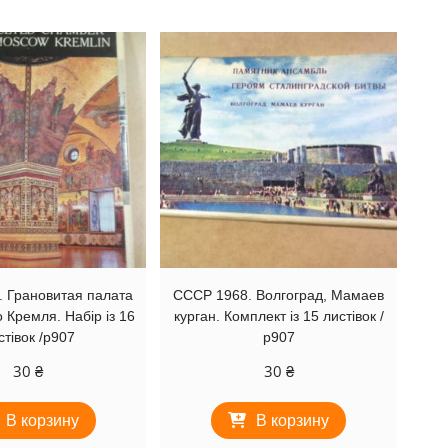
 Грановитая палата
СССР 1968. Волгоград, Мамаев
 Кремля. Набір із 16
курган. Комплект із 15 листівок /
стівок /р907
р907
30
₴
30
₴
В корзину
В корзину