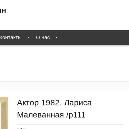
ин
Контакты
О нас
Актор 1982. Лариса
Малеванная /p111