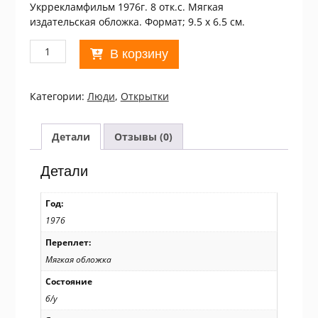
Укррекламфильм 1976г. 8 отк.с. Мягкая
издательская обложка. Формат; 9.5 х 6.5 см.
Количество
В корзину
товара
Актор
1976.
Категории:
Люди
,
Открытки
Николай
Гринько
/p107
Детали
Отзывы (0)
Детали
Год:
1976
Переплет:
Мягкая обложка
Состояние
б/у