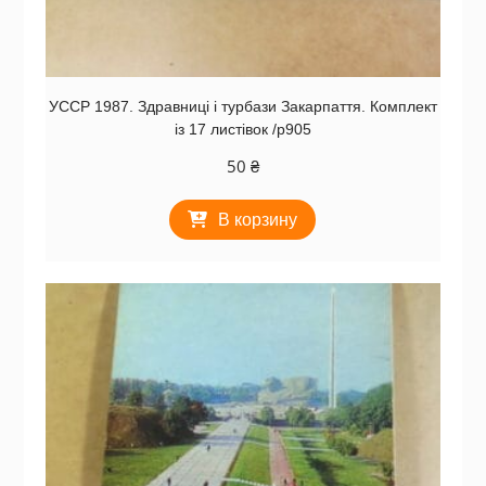
УССР 1987. Здравниці і турбази Закарпаття. Комплект
із 17 листівок /р905
50
₴
В корзину