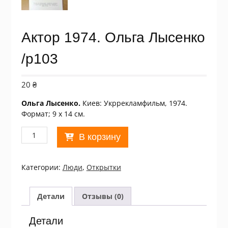
Актор 1974. Ольга Лысенко
/p103
20
₴
Ольга Лысенко.
Киев: Укррекламфильм, 1974.
Формат; 9 х 14 см.
Количество
В корзину
товара
Актор
1974.
Категории:
Люди
,
Открытки
Ольга
Лысенко
/p103
Детали
Отзывы (0)
Детали