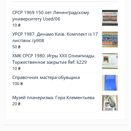
СРСР 1969 150 лет Ленинградскому
университету Used/06
10
₴
УРСР 1987. Динамо Київ. Комплект із 17
листівок /р908
50
₴
ХМК СРСР 1980. Игры XXII Олимпиады.
Торжественное закрытие Ref: k229
10
₴
Справочник мастера-обувщика
100
₴
Музей планеризма. Гора Клементьева
20
₴