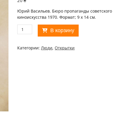
20
₴
Юрий Васильев. Бюро пропаганды советского
киноискусства 1970. Формат; 9 х 14 см.
Количество
В корзину
товара
Актор
1970.
Категории:
Люди
,
Открытки
Юрий
Васильев
/p102