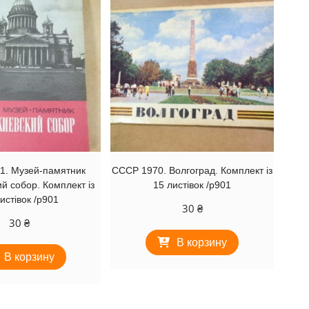
1. Музей-памятник
СССР 1970. Волгоград. Комплект із
й собор. Комплект із
15 листівок /р901
истівок /р901
30
₴
30
₴
В корзину
В корзину