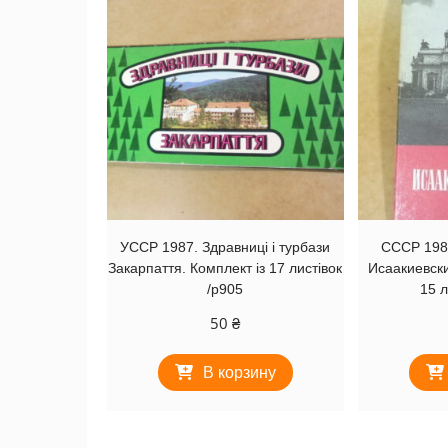
УССР 1987. Здравниці і турбази
СССР 198
Закарпаття. Комплект із 17 листівок
Исаакиевски
/р905
15 л
50
₴
В корзину