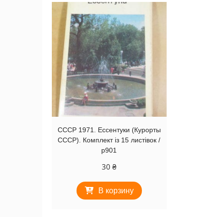
СССР 1971. Ессентуки (Курорты
СССР). Комплект із 15 листівок /
р901
30
₴
В корзину