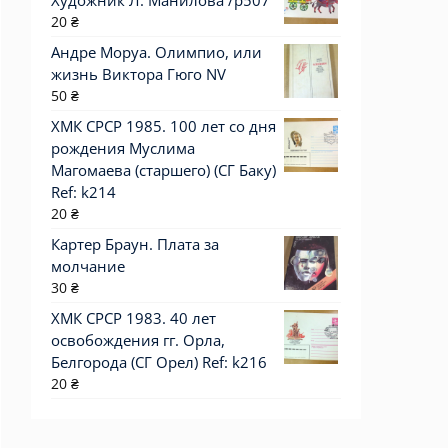
Художник Л. Манилова /р507
20
₴
Андре Моруа. Олимпио, или
жизнь Виктора Гюго NV
50
₴
ХМК СРСР 1985. 100 лет со дня
рождения Муслима
Магомаева (старшего) (СГ Баку)
Ref: k214
20
₴
Картер Браун. Плата за
молчание
30
₴
ХМК СРСР 1983. 40 лет
освобождения гг. Орла,
Белгорода (СГ Орел) Ref: k216
20
₴