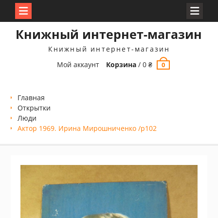
Перейти
Книжный интернет-магазин
к
содержимому
Книжный интернет-магазин
Мой аккаунт
Корзина
/
0
₴
0
Главная
Открытки
Люди
Актор 1969. Ирина Мирошниченко /p102