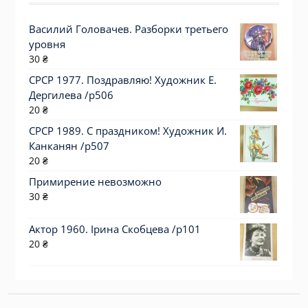
Василий Головачев. Разборки третьего
уровня
30
₴
СРСР 1977. Поздравляю! Художник Е.
Дергилева /р506
20
₴
СРСР 1989. С праздником! Художник И.
Канканян /р507
20
₴
Примирение невозможно
30
₴
Актор 1960. Ірина Скобцева /p101
20
₴