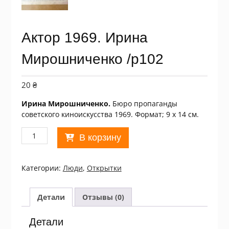
Актор 1969. Ирина
Мирошниченко /p102
20
₴
Ирина Мирошниченко.
Бюро пропаганды
советского киноискусства 1969. Формат; 9 х 14 см.
Количество
В корзину
товара
Актор
1969.
Категории:
Люди
,
Открытки
Ирина
Мирошниченко
/p102
Детали
Отзывы (0)
Детали