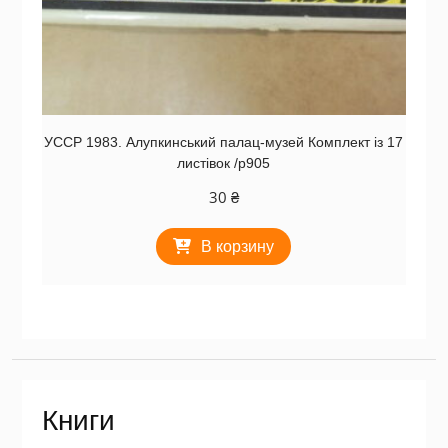
УССР 1983. Алупкинський палац-музей Комплект із 17
листівок /р905
30
₴
В корзину
Книги