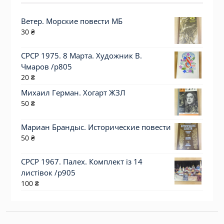
Ветер. Морские повести МБ
30
₴
СРСР 1975. 8 Марта. Художник В.
Чмаров /р805
20
₴
Михаил Герман. Хогарт ЖЗЛ
50
₴
Мариан Брандыс. Исторические повести
50
₴
СРСР 1967. Палех. Комплект із 14
листівок /р905
100
₴