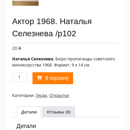
Актор 1968. Наталья
Селезнева /p102
20
₴
Наталья Селезнева
. Бюро пропаганды советского
киноискусства 1968. Формат; 9 х 14 см.
Количество
В корзину
товара
Актор
1968.
Категории:
Люди
,
Открытки
Наталья
Селезнева
/p102
Детали
Отзывы (0)
Детали