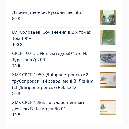
Лконид Леонов. Русский лес БВЛ
80
₴
Вл. Соловьев. Сочинения в 2-х томах.
Том 1 ФН
100
₴
СРСР 1971. С Новым годом! Фото Н.
Туранова /р204
20
₴
ХМК СРСР 1989. Дніпропетровський
трубопрокатний завод імені В. Леніна
(СГ Дніпропетровськ) Ref: k222
20
₴
ХМК СРСР 1986. Государственный
деятель В. Татищев /k201
10
₴