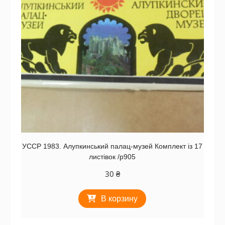
УССР 1983. Алупкинський палац-музей Комплект із 17
листівок /р905
30
₴
В корзину