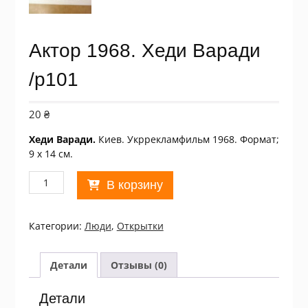
Актор 1968. Хеди Варади
/p101
20
₴
Хеди Варади.
Киев. Укррекламфильм 1968. Формат;
9 х 14 см.
Количество
В корзину
товара
Актор
1968.
Категории:
Люди
,
Открытки
Хеди
Варади
/p101
Детали
Отзывы (0)
Детали