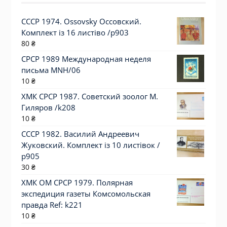
СССР 1974. Ossovsky Оссовский.
Комплект із 16 листіво /р903
80
₴
СРСР 1989 Международная неделя
письма MNH/06
10
₴
ХМК СРСР 1987. Советский зоолог М.
Гиляров /k208
10
₴
СССР 1982. Василий Андреевич
Жуковский. Комплект із 10 листівок /
р905
30
₴
ХМК ОМ СРСР 1979. Полярная
экспедиция газеты Комсомольская
правда Ref: k221
10
₴