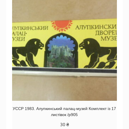
УССР 1983. Алупкинський палац-музей Комплект із 17
листівок /р905
30
₴