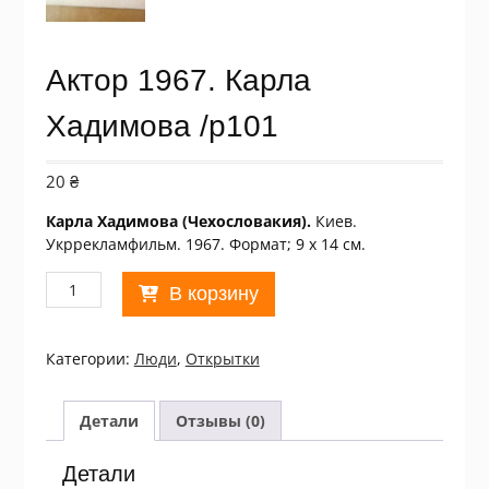
Актор 1967. Карла
Хадимова /p101
20
₴
Карла Хадимова (Чехословакия)
.
Киев.
Укррекламфильм. 1967. Формат; 9 х 14 см.
Количество
В корзину
товара
Актор
1967.
Категории:
Люди
,
Открытки
Карла
Хадимова
/p101
Детали
Отзывы (0)
Детали