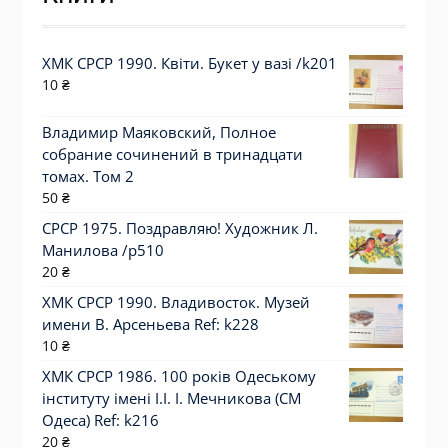
ХМК СРСР 1990. Квіти. Букет у вазі /k201
10
₴
Владимир Маяковский, Полное
собрание сочинений в тринадцати
томах. Том 2
50
₴
СРСР 1975. Поздравляю! Художник Л.
Манилова /р510
20
₴
ХМК СРСР 1990. Владивосток. Музей
имени В. Арсеньева Ref: k228
10
₴
ХМК СРСР 1986. 100 років Одеському
інституту імені І.І. І. Мечникова (СМ
Одеса) Ref: k216
20
₴