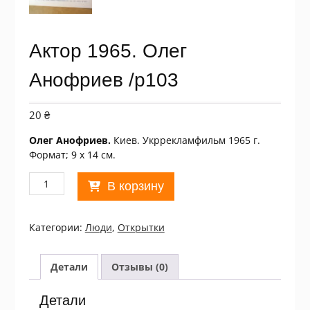
Актор 1965. Олег
Анофриев /p103
20
₴
Олег Анофриев.
Киев. Укррекламфильм 1965 г.
Формат; 9 х 14 см.
Количество
В корзину
товара
Актор
1965.
Категории:
Люди
,
Открытки
Олег
Анофриев
/p103
Детали
Отзывы (0)
Детали