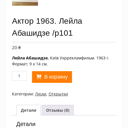
Актор 1963. Лейла
Абашидзе /p101
20
₴
Лейла Абашидзе.
Київ Укррекламфильм. 1963 г.
Формат; 9 х 14 см.
Количество
В корзину
товара
Актор
1963.
Категории:
Люди
,
Открытки
Лейла
Абашидзе
/p101
Детали
Отзывы (0)
Детали