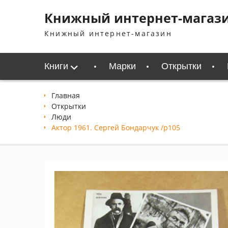
Перейти
Книжный интернет-магаз
к
содержимому
Книжный интернет-магазин
Книги
Марки
Открытки
Главная
Открытки
Люди
Актор 1961. Сергей Бондарчук /p105