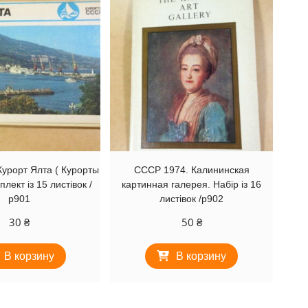
урорт Ялта ( Курорты
СССР 1974. Калининская
лект із 15 листівок /
картинная галерея. Набір із 16
р901
листівок /р902
30
₴
50
₴
В корзину
В корзину