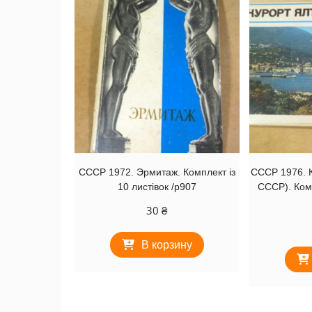
СССР 1972. Эрмитаж. Комплект із
СССР 1976. К
10 листівок /р907
СССР). Комп
30
₴
В корзину