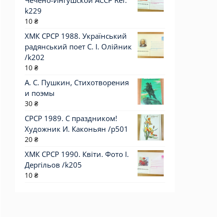
Чечено-Ингушской АССР Ref:
k229
10
₴
ХМК СРСР 1988. Український
радянський поет С. І. Олійник
/k202
10
₴
А. С. Пушкин, Стихотворения
и поэмы
30
₴
СРСР 1989. С праздником!
Художник И. Каконьян /р501
20
₴
ХМК СРСР 1990. Квіти. Фото І.
Дергільов /k205
10
₴