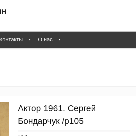
ин
Контакты
О нас
Актор 1961. Сергей
Бондарчук /p105