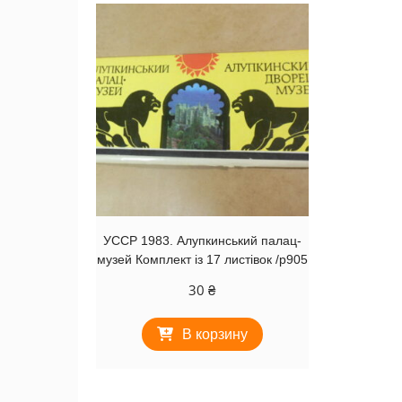
УССР 1983. Алупкинський палац-
музей Комплект із 17 листівок /р905
30
₴
В корзину