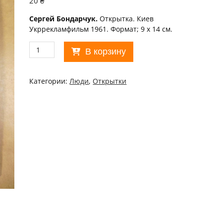
20
₴
Сергей Бондарчук.
Открытка. Киев
Укррекламфильм 1961. Формат; 9 х 14 см.
Количество
В корзину
товара
Актор
1961.
Категории:
Люди
,
Открытки
Сергей
Бондарчук
/p105