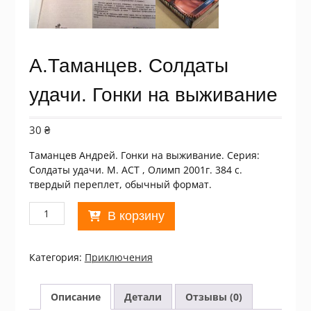
А.Таманцев. Солдаты
удачи. Гонки на выживание
30
₴
Таманцев Андрей. Гонки на выживание. Серия:
Солдаты удачи. М. АСТ , Олимп 2001г. 384 с.
твердый переплет, обычный формат.
Количество
В корзину
товара
А.Таманцев.
Солдаты
Категория:
Приключения
удачи.
Гонки
на
Описание
Детали
Отзывы (0)
выживание