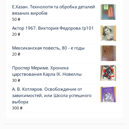
Е.Хазан. Технологія та обробка деталей
вязаних виробів
50
₴
Актор 1967. Виктория Федорова /p101
20
₴
Мексиканская повесть, 80 - е годы
20
₴
Проспер Мериме. Хроника
царствования Карла IX. Новеллы
30
₴
А. В. Котляров. Освобождение от
зависимостей, или Школа успешного
выбора
300
₴