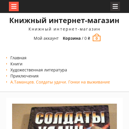
Перейти
Книжный интернет-магазин
к
содержимому
Книжный интернет-магазин
Мой аккаунт
Корзина
/
0
₴
0
Главная
Книги
Xудожественная литература
Приключения
А.Таманцев. Солдаты удачи. Гонки на выживание