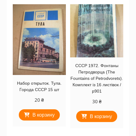
СССР 1972. Фонтаны
Петродворца (The
Fountains of Petrodvorets).
Набор открыток. Тула.
Комплект із 16 листівок /
Города СССР 15 шт
р901
20
₴
30
₴
В корзину
В корзину