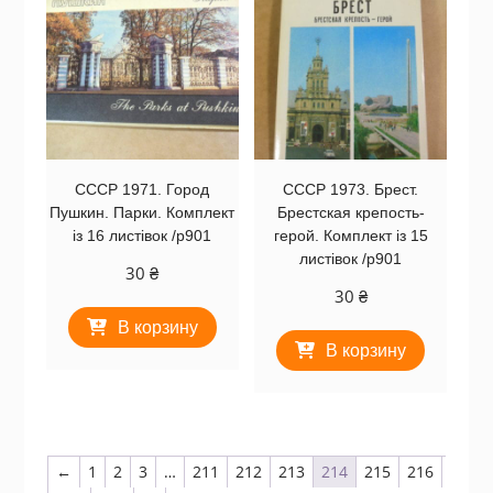
СССР 1971. Город
СССР 1973. Брест.
Пушкин. Парки. Комплект
Брестская крепость-
із 16 листівок /р901
герой. Комплект із 15
листівок /р901
30
₴
30
₴
В корзину
В корзину
←
1
2
3
…
211
212
213
214
215
216