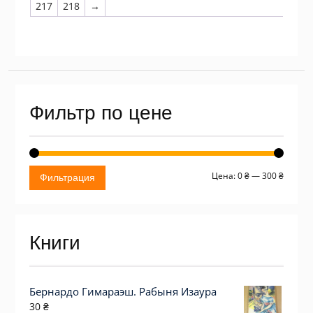
217
218
→
Фильтр по цене
Миним
Макси
Цена:
0 ₴
—
300 ₴
Фильтрация
цена
цена
Книги
Бернардо Гимараэш. Рабыня Изаура
30
₴