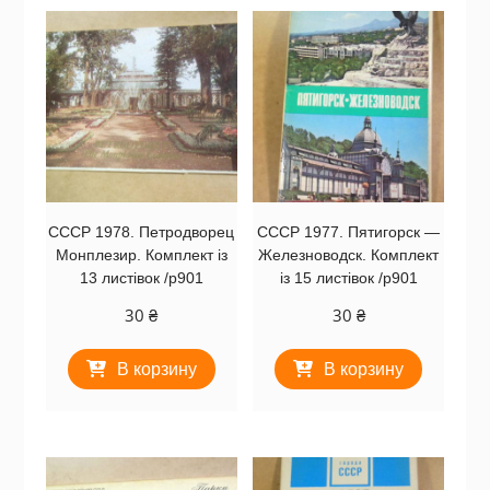
СССР 1978. Петродворец
СССР 1977. Пятигорск —
Монплезир. Комплект із
Железноводск. Комплект
13 листівок /р901
із 15 листівок /р901
30
₴
30
₴
В корзину
В корзину