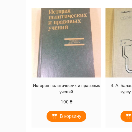
недавние
История политических и правовых
В. А. Бала
учений
курсу
100
₴
В корзину