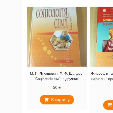
М. П. Лукашевич, Ф. Ф. Шандор.
Філософія та
Соціологія сім’ї. підручник
навчальні пр
50
₴
В корзину