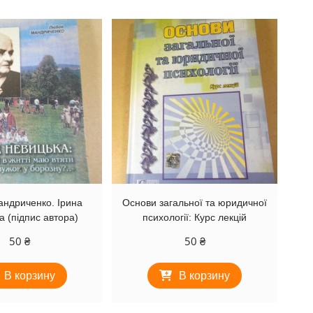
ндриченко. Ірина
Основи загальної та юридичної
а (підпис автора)
психології: Курс лекцій
50
₴
50
₴
В корзину
В корзину