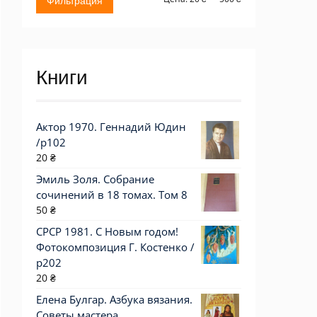
Фильтрация
цена
цена
Книги
Актор 1970. Геннадий Юдин
/p102
20
₴
Эмиль Золя. Собрание
сочинений в 18 томах. Том 8
50
₴
СРСР 1981. С Новым годом!
Фотокомпозиция Г. Костенко /
р202
20
₴
Елена Булгар. Азбука вязания.
Советы мастера