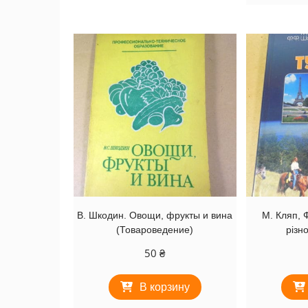
В. Шкодин. Овощи, фрукты и вина
М. Кляп, 
(Товароведение)
різн
50
₴
В корзину