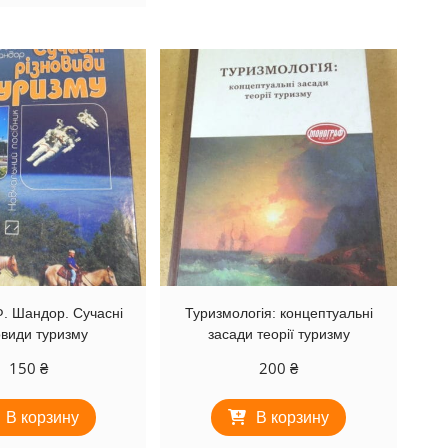
Ф. Шандор. Сучасні
Туризмологія: концептуальні
овиди туризму
засади теорії туризму
150
₴
200
₴
В корзину
В корзину