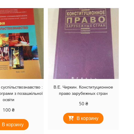
 суспільствознавство :
В.Е. Чиркин. Конституционное
ограми з позашкільної
право зарубежных стран
освіти
50
₴
100
₴
В корзину
В корзину