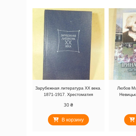
Зарубежная литература XX века.
Любов Ма
1871-1917. Хрестоматия
Невицьк
30
₴
В корзину