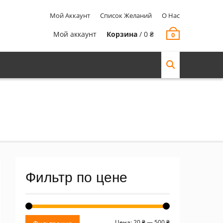
Мой Аккаунт
Список Желаний
О Нас
Мой аккаунт
Корзина
/
0
₴
0
Фильтр по цене
Минимальная
Максимальная
Цена:
20 ₴
—
500 ₴