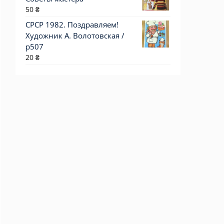
50
₴
СРСР 1982. Поздравляем!
Художник А. Волотовская /
р507
20
₴