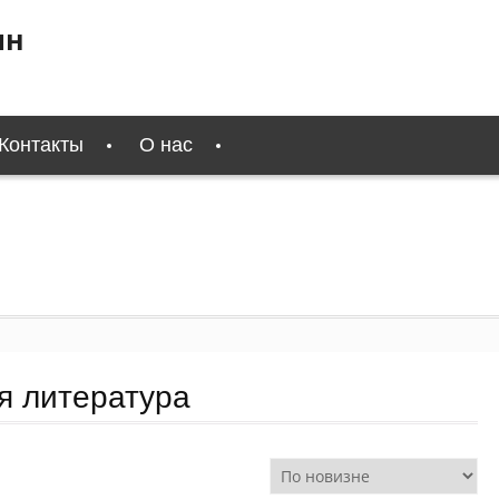
ин
Контакты
О нас
я литература