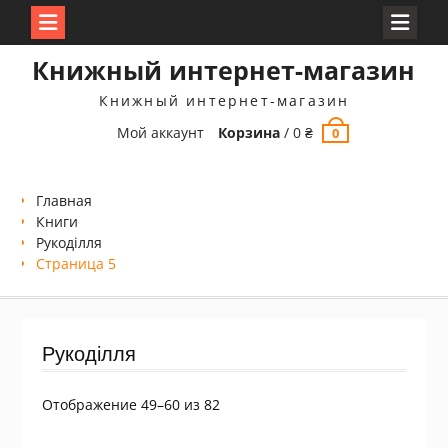
Перейти
Книжный интернет-магазин
к
содержимому
Книжный интернет-магазин
Мой аккаунт
Корзина
/
0
₴
0
Главная
Книги
Рукоділля
Страница 5
Рукоділля
Сортировка:
Отображение 49–60 из 82
самые
недавние