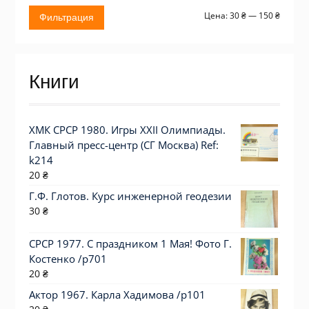
Миним
Макси
Цена:
30 ₴
—
150 ₴
Фильтрация
цена
цена
Книги
ХМК СРСР 1980. Игры XXII Олимпиады.
Главный пресс-центр (СГ Москва) Ref:
k214
20
₴
Г.Ф. Глотов. Курс инженерной геодезии
30
₴
СРСР 1977. С праздником 1 Мая! Фото Г.
Костенко /р701
20
₴
Актор 1967. Карла Хадимова /p101