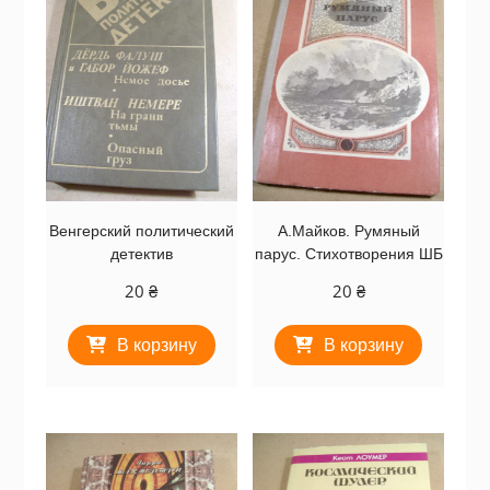
Венгерский политический
А.Майков. Румяный
детектив
парус. Стихотворения ШБ
20
₴
20
₴
В корзину
В корзину