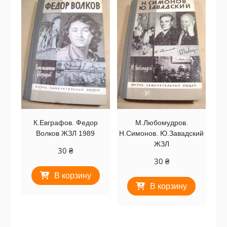
К.Евграфов. Федор
М.Любомудров.
Волков ЖЗЛ 1989
Н.Симонов. Ю.Завадский
ЖЗЛ
30
₴
30
₴
В корзину
В корзину