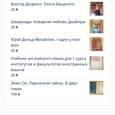
Виктор Доценко. Охота Бешеного
20
₴
Шахразада. Коварная любовь Джабиры
30
₴
Юрій Дольд-Михайлик, І один у полі
воїн
50
₴
Учебник английского языка для 1 курса
институтов и факультетов иностранных
языков
30
₴
Эжен Сю. Парижские тайны. В двух
томах
100
₴