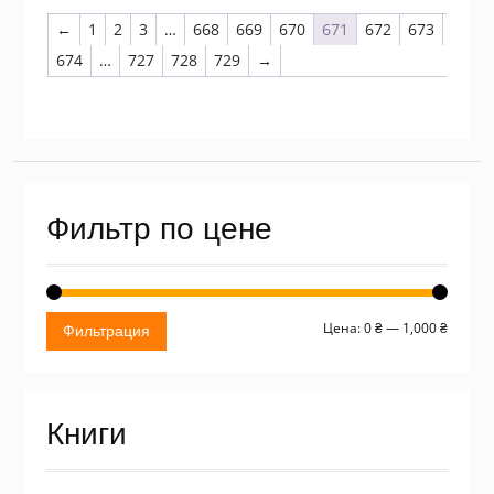
←
1
2
3
…
668
669
670
671
672
673
674
…
727
728
729
→
Фильтр по цене
Миним
Макси
Цена:
0 ₴
—
1,000 ₴
Фильтрация
цена
цена
Книги