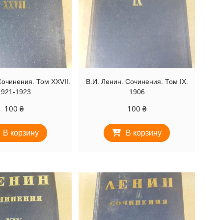
Сочинения. Том XXVII.
В.И. Ленин. Сочинения. Том IX.
1921-1923
1906
100
₴
100
₴
В корзину
В корзину