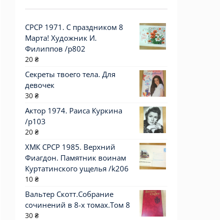
СРСР 1971. С праздником 8
Марта! Художник И.
Филиппов /р802
20
₴
Секреты твоего тела. Для
девочек
30
₴
Актор 1974. Раиса Куркина
/p103
20
₴
ХМК СРСР 1985. Верхний
Фиагдон. Памятник воинам
Куртатинского ущелья /k206
10
₴
Вальтер Скотт.Собрание
сочинений в 8-х томах.Том 8
30
₴