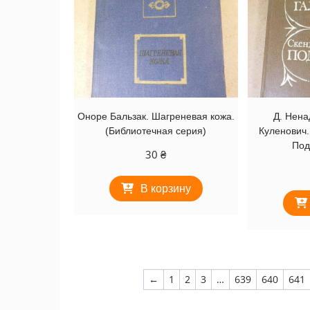
Оноре Бальзак. Шагреневая кожа.
Д. Нена
(Библиотечная серия)
Куленович.
Под
30
₴
В корзину
←
1
2
3
…
639
640
641