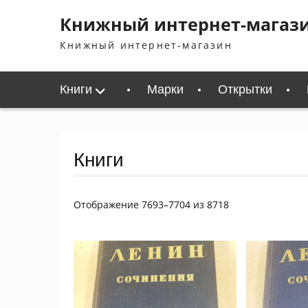
Перейти
Книжный интернет-магаз
к
содержимому
Книжный интернет-магазин
Книги
Марки
Открытки
Книги
Сортировка:
Отображение 7693–7704 из 8718
самые
недавние