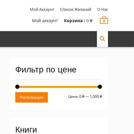
Мой Аккаунт
Список Желаний
О Нас
Мой аккаунт
Корзина
/
0
₴
0
Фильтр по цене
Минимальная
Максимальная
Цена:
0 ₴
—
1,000 ₴
Фильтрация
цена
цена
Книги