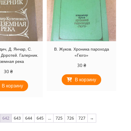
дич, Д. Янчар, С.
В. Жуков. Хроника парохода
 Доротей. Галерник.
«Гюго»
земная река
30
₴
30
₴
В корзину
В корзину
642
643
644
645
…
725
726
727
→