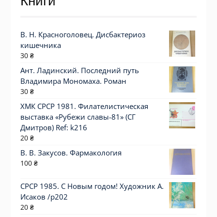
Книги
В. Н. Красноголовец. Дисбактериоз
кишечника
30
₴
Ант. Ладинский. Последний путь
Владимира Мономаха. Роман
30
₴
ХМК СРСР 1981. Филателистическая
выставка «Рубежи славы-81» (СГ
Дмитров) Ref: k216
20
₴
В. В. Закусов. Фармакология
100
₴
СРСР 1985. С Новым годом! Художник А.
Исаков /р202
20
₴