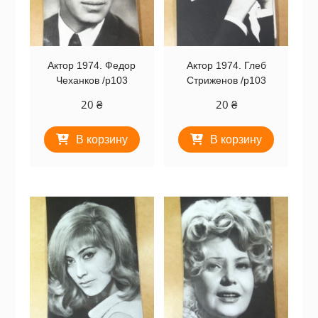
Актор 1974. Федор
Актор 1974. Глеб
Чеханков /p103
Стриженов /p103
20
₴
20
₴
В корзину
В корзину