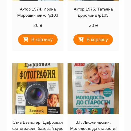
Актор 1974. Ирина
Актор 1975. Татьяна
Мирошниченко /p103
Доронина /p103
20
₴
20
₴
В корзину
В корзину
Стив Бэвистер. Цифровая
В.Г. Лифляндский.
фотография базовый курс
Молодость до старости: