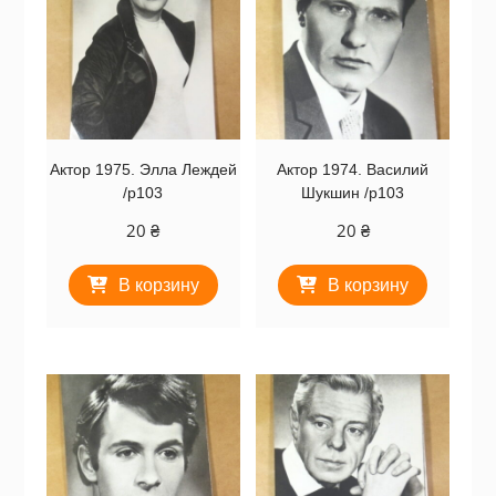
Актор 1975. Элла Леждей
Актор 1974. Василий
/p103
Шукшин /p103
20
₴
20
₴
В корзину
В корзину