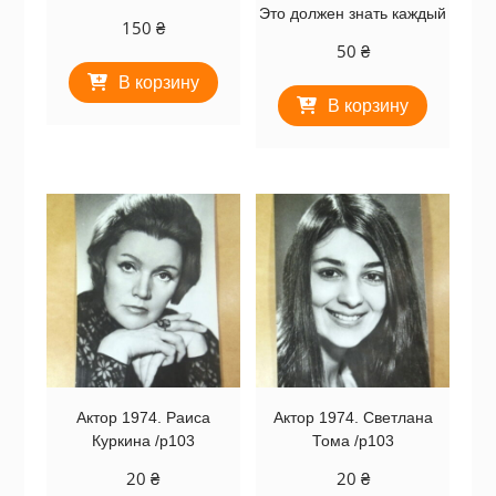
Это должен знать каждый
150
₴
50
₴
В корзину
В корзину
Актор 1974. Раиса
Актор 1974. Светлана
Куркина /p103
Тома /p103
20
₴
20
₴