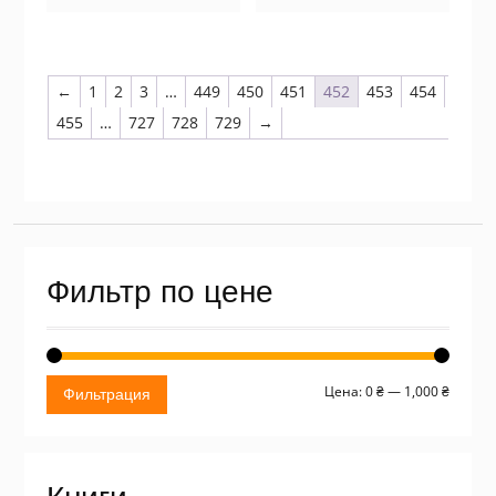
←
1
2
3
…
449
450
451
452
453
454
455
…
727
728
729
→
Фильтр по цене
Миним
Макси
Цена:
0 ₴
—
1,000 ₴
Фильтрация
цена
цена